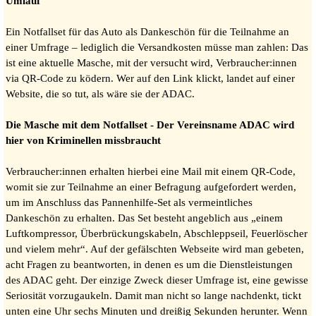
Umlauf
Ein Notfallset für das Auto als Dankeschön für die Teilnahme an
einer Umfrage – lediglich die Versandkosten müsse man zahlen: Das
ist eine aktuelle Masche, mit der versucht wird, Verbraucher:innen
via QR-Code zu ködern. Wer auf den Link klickt, landet auf einer
Website, die so tut, als wäre sie der ADAC.
Die Masche mit dem Notfallset - Der Vereinsname ADAC wird
hier von Kriminellen missbraucht
Verbraucher:innen erhalten hierbei eine Mail mit einem QR-Code,
womit sie zur Teilnahme an einer Befragung aufgefordert werden,
um im Anschluss das Pа؜؜؜nnе؜؜؜nhilfе؜؜؜-Sе؜؜؜t als vermeintliches
Dankeschön zu erhalten. Das Set besteht angeblich aus „einem
Luftkompressor, Überbrückungskabeln, Abschleppseil, Feuerlöscher
und vielem mehr“. Auf der gefälschten Webseite wird man gebeten,
acht Fragen zu beantworten, in denen es um die Dienstleistungen
des ADAC geht. Der einzige Zweck dieser Umfrage ist, eine gewisse
Seriosität vorzugaukeln. Damit man nicht so lange nachdenkt, tickt
unten eine Uhr sechs Minuten und dreißig Sekunden herunter. Wenn