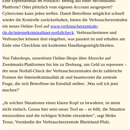
Eine Erpressermail im Postfach? Betrug auf einer Secondhand-
Plattform? Oder plötzlich vom eigenen Account ausgesperrt?
Cybercrime kann jeden treffen. Damit Betroffene möglichst schnell
wieder die Kontrolle zurückerhalten, bieten die Verbraucherzentralen
ein neues Online-Tool auf
www.verbraucherzentrale-
rlp.de/internetkriminalitaet-notfallcheck
. Verbraucherinnen und
Verbraucher können dort eingeben, was passiert ist und erhalten am
Ende eine Checkliste mit konkreten Handlungsmöglichkeiten.
Von Fakeshops, unseriösen Online-Shops über Abzocke auf
Zweitmarkt-Plattformen bis hin zu Drohung, um Geld zu erpressen –
der neue Notfall-Check der Verbraucherzentralen deckt zahlreiche
Formen der Internetkriminalität ab und beantwortet die zentrale
Frage, die sich Betroffene im Ernstfall stellen: ‚Was soll ich jetzt
machen?‘
„In solchen Situationen einen klaren Kopf zu bewahren, ist meist
nicht einfach. Genau hier setzt unser Tool an – es hilft, die Situation
einzuordnen und die richtigen Schritte einzuleiten“, sagt Heike
Troue, Vorständin der Verbraucherzentrale Rheinland-Pfalz.