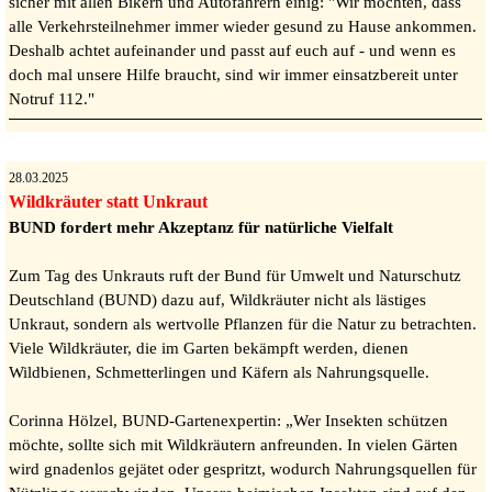
sicher mit allen Bikern und Autofahrern einig: "Wir möchten, dass
alle Verkehrsteilnehmer immer wieder gesund zu Hause ankommen.
Deshalb achtet aufeinander und passt auf euch auf - und wenn es
doch mal unsere Hilfe braucht, sind wir immer einsatzbereit unter
Notruf 112."
28.03.2025
Wildkräuter statt Unkraut
BUND fordert mehr Akzeptanz für natürliche Vielfalt
Zum Tag des Unkrauts ruft der Bund für Umwelt und Naturschutz
Deutschland (BUND) dazu auf, Wildkräuter nicht als lästiges
Unkraut, sondern als wertvolle Pflanzen für die Natur zu betrachten.
Viele Wildkräuter, die im Garten bekämpft werden, dienen
Wildbienen, Schmetterlingen und Käfern als Nahrungsquelle.
Corinna Hölzel, BUND-Gartenexpertin: „Wer Insekten schützen
möchte, sollte sich mit Wildkräutern anfreunden. In vielen Gärten
wird gnadenlos gejätet oder gespritzt, wodurch Nahrungsquellen für