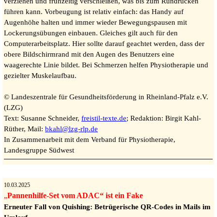
verziehen und frühzeitig verschleißen, was bis zum Rundrücken
führen kann. Vorbeugung ist relativ einfach: das Handy auf
Augenhöhe halten und immer wieder Bewegungspausen mit
Lockerungsübungen einbauen. Gleiches gilt auch für den
Computerarbeitsplatz. Hier sollte darauf geachtet werden, dass der
obere Bildschirmrand mit den Augen des Benutzers eine
waagerechte Linie bildet. Bei Schmerzen helfen Physiotherapie und
gezielter Muskelaufbau.
© Landeszentrale für Gesundheitsförderung in Rheinland-Pfalz e.V.
(LZG)
Text: Susanne Schneider,
freistil-texte.de
; Redaktion: Birgit Kahl-
Rüther, Mail:
bkahl@lzg-rlp.de
In Zusammenarbeit mit dem Verband für Physiotherapie,
Landesgruppe Südwest
10.03.2025
„
Pа
nnе
nhilfе
-Sе
t vom ADAC“ ist ein Fake
Erneuter Fall von Quishing: Betrügerische QR-Codes in Mails im