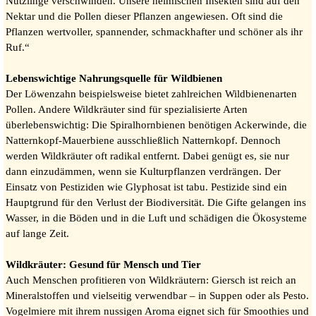
Nützlinge verschwinden. Unsere heimischen Insekten sind auf den
Nektar und die Pollen dieser Pflanzen angewiesen. Oft sind die
Pflanzen wertvoller, spannender, schmackhafter und schöner als ihr
Ruf.“
Lebenswichtige Nahrungsquelle für Wildbienen
Der Löwenzahn beispielsweise bietet zahlreichen Wildbienenarten
Pollen. Andere Wildkräuter sind für spezialisierte Arten
überlebenswichtig: Die Spiralhornbienen benötigen Ackerwinde, die
Natternkopf-Mauerbiene ausschließlich Natternkopf. Dennoch
werden Wildkräuter oft radikal entfernt. Dabei genügt es, sie nur
dann einzudämmen, wenn sie Kulturpflanzen verdrängen. Der
Einsatz von Pestiziden wie Glyphosat ist tabu. Pestizide sind ein
Hauptgrund für den Verlust der Biodiversität. Die Gifte gelangen ins
Wasser, in die Böden und in die Luft und schädigen die Ökosysteme
auf lange Zeit.
Wildkräuter: Gesund für Mensch und Tier
Auch Menschen profitieren von Wildkräutern: Giersch ist reich an
Mineralstoffen und vielseitig verwendbar – in Suppen oder als Pesto.
Vogelmiere mit ihrem nussigen Aroma eignet sich für Smoothies und