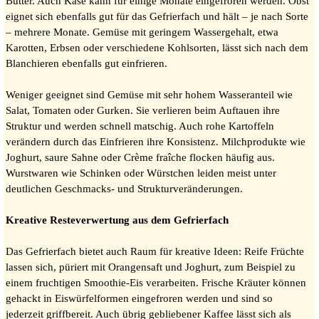
Butter. Auch Käse kann für einige Monate eingefroren werden. Obst
eignet sich ebenfalls gut für das Gefrierfach und hält – je nach Sorte
– mehrere Monate. Gemüse mit geringem Wassergehalt, etwa
Karotten, Erbsen oder verschiedene Kohlsorten, lässt sich nach dem
Blanchieren ebenfalls gut einfrieren.
Weniger geeignet sind Gemüse mit sehr hohem Wasseranteil wie
Salat, Tomaten oder Gurken. Sie verlieren beim Auftauen ihre
Struktur und werden schnell matschig. Auch rohe Kartoffeln
verändern durch das Einfrieren ihre Konsistenz. Milchprodukte wie
Joghurt, saure Sahne oder Crème fraîche flocken häufig aus.
Wurstwaren wie Schinken oder Würstchen leiden meist unter
deutlichen Geschmacks- und Strukturveränderungen.
Kreative Resteverwertung aus dem Gefrierfach
Das Gefrierfach bietet auch Raum für kreative Ideen: Reife Früchte
lassen sich, püriert mit Orangensaft und Joghurt, zum Beispiel zu
einem fruchtigen Smoothie-Eis verarbeiten. Frische Kräuter können
gehackt in Eiswürfelformen eingefroren werden und sind so
jederzeit griffbereit. Auch übrig gebliebener Kaffee lässt sich als