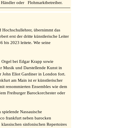
he Händler oder Flohmarktbetreiber.
und Hochschullehrer, übernimmt das
rt erst der dritte künstlerische Leiter
 bis 2023 leitete. Wie seine
h Orgel bei Edgar Krapp sowie
ür Musik und Darstellende Kunst in
r John Eliot Gardiner in London fort.
kfurt am Main ist er künstlerischer
g mit renommierten Ensembles wie dem
em Freiburger Barockorchester oder
n spielende Nassauische
sico frankfurt neben barocken
 klassischen sinfonischen Repertoires