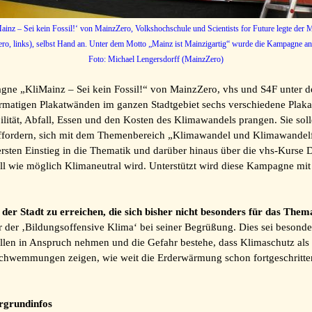
nz – Sei kein Fossil!‘ von MainzZero, Volkshochschule und Scientists for Future legte der 
ro, links), selbst Hand an. Unter dem Motto „Mainz ist Mainzigartig“ wurde die Kampagne an 
Foto: Michael Lengersdorff (MainzZero)
pagne „KliMainz – Sei kein Fossil!“ von MainzZero, vhs und S4F unter d
atigen Plakatwänden im ganzen Stadtgebiet sechs verschiedene Plaka
lität, Abfall, Essen und den Kosten des Klimawandels prangen. Sie so
ffordern, sich mit dem Themenbereich „Klimawandel und Klimawandelf
rsten Einstieg in die Thematik und darüber hinaus über die vhs-Kurse De
ell wie möglich Klimaneutral wird. Unterstützt wird diese Kampagne mi
n der Stadt zu erreichen, die sich bisher nicht besonders für das Them
der ‚Bildungsoffensive Klima‘ bei seiner Begrüßung. Dies sei besonders
en in Anspruch nehmen und die Gefahr bestehe, dass Klimaschutz als T
chwemmungen zeigen, wie weit die Erderwärmung schon fortgeschritte
rgrundinfos