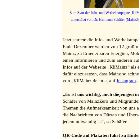
Zum Start der Info- und Werbekampagne ‚KliMai
unterstützt von Dr. Hermann Schäfer (MainzZe
Jetzt startete die Info- und Werbekam
Ende Dezember werden von 12 großform
Mainz, zu Erneuerbaren Energien, Mobi
einen informieren und zum anderen au
Infos auf der Webseite „KliMainz“ als e
dafür einzusetzen, dass Mainz so schn
von „KliMainz.de“ u.a. auf
Instagram
.
„Es ist uns wichtig, auch diejenigen i
Schäfer von MainzZero und Mitgründer 
Themen die Aufmerksamkeit von uns all
die Nachrichten von Dürren und Übers
jedem notwendig ist“, so Schäfer.
QR-Code auf Plakaten führt zu Hinte