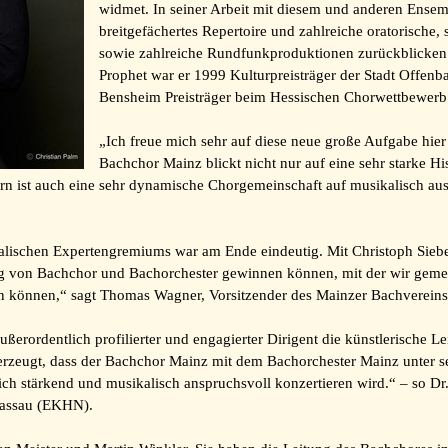
widmet. In seiner Arbeit mit diesem und anderen Ensem
breitgefächertes Repertoire und zahlreiche oratorische
sowie zahlreiche Rundfunkproduktionen zurückblicke
Prophet war er 1999 Kulturpreisträger der Stadt Off
Bensheim Preisträger beim Hessischen Chorwettbewerb
„Ich freue mich sehr auf diese neue große Aufgabe hier
Bachchor Mainz blickt nicht nur auf eine sehr starke H
rn ist auch eine sehr dynamische Chorgemeinschaft auf musikalisch au
lischen Expertengremiums war am Ende eindeutig. Mit Christoph Siebe
tung von Bachchor und Bachorchester gewinnen können, mit der wir gem
en können,“ sagt Thomas Wagner, Vorsitzender des Mainzer Bachvereins
ußerordentlich profilierter und engagierter Dirigent die künstlerische L
erzeugt, dass der Bachchor Mainz mit dem Bachorchester Mainz unter se
lich stärkend und musikalisch anspruchsvoll konzertieren wird.“ – so Dr
Nassau (EKHN).