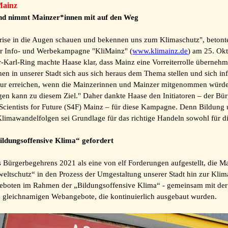
Mainz
nd nimmt Mainzer*innen mit auf den Weg
 Krise in die Augen schauen und bekennen uns zum Klimaschutz", beton
 der Info- und Werbekampagne "KliMainz" (
www.klimainz.de
) am 25. Okt
r-Karl-Ring machte Haase klar, dass Mainz eine Vorreiterrolle überne
en in unserer Stadt sich aus sich heraus dem Thema stellen und sich i
 nur erreichen, wenn die Mainzerinnen und Mainzer mitgenommen würde
gen kann zu diesem Ziel." Daher dankte Haase den Initiatoren – der Bür
cientists for Future (S4F) Mainz – für diese Kampagne. Denn Bildung 
awandelfolgen sei Grundlage für das richtige Handeln sowohl für die
ildungsoffensive Klima“ gefordert
 Bürgerbegehrens 2021 als eine von elf Forderungen aufgestellt, die M
ltschutz“ in den Prozess der Umgestaltung unserer Stadt hin zur Kliman
geboten im Rahmen der „Bildungsoffensive Klima“ - gemeinsam mit der
ie gleichnamigen Webangebote, die kontinuierlich ausgebaut wurden.