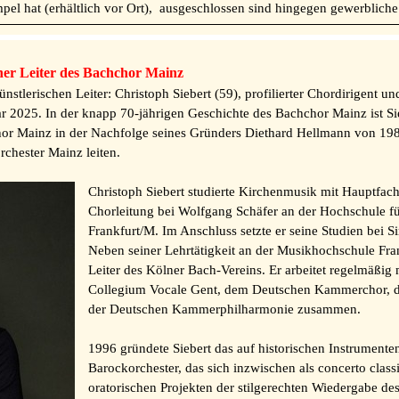
empel hat (erhältlich vor Ort), ausgeschlossen sind hingegen gewerblic
cher Leiter des Bachchor Mainz
stlerischen Leiter: Christoph Siebert (59), profilierter Chordirigent 
 2025. In der knapp 70-jährigen Geschichte des Bachchor Mainz ist Siebe
hor Mainz in der Nachfolge seines Gründers Diethard Hellmann von 1986
chester Mainz leiten.
Christoph Siebert studierte Kirchenmusik mit Hauptfac
Chorleitung bei Wolfgang Schäfer an der Hochschule f
Frankfurt/M. Im Anschluss setzte er seine Studien bei Si
Neben seiner Lehrtätigkeit an der Musikhochschule Fran
Leiter des Kölner Bach-Vereins. Er arbeitet regelmäßi
Collegium Vocale Gent, dem Deutschen Kammerchor, d
der Deutschen Kammerphilharmonie zusammen.
1996 gründete Siebert das auf historischen Instrumente
Barockorchester, das sich inzwischen als concerto clas
oratorischen Projekten der stilgerechten Wiedergabe des