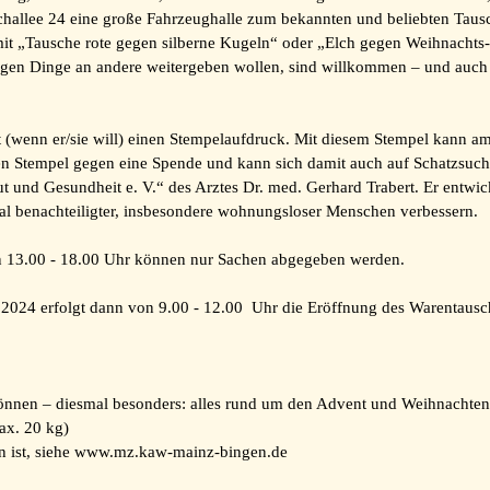
llee 24 eine große Fahrzeughalle zum bekannten und beliebten Tausch-
it „Tausche rote gegen silberne Kugeln“ oder „Elch gegen Weihnachts-Ta
stigen Dinge an andere weitergeben wollen, sind willkommen – und auch
t (wenn er/sie will) einen Stempelaufdruck. Mit diesem Stempel kann a
n Stempel gegen eine Spende und kann sich damit auch auf Schatzsuch
nd Gesundheit e. V.“ des Arztes Dr. med. Gerhard Trabert. Er entwickel
l benachteiligter, insbesondere wohnungsloser Menschen verbessern.
n 13.00 - 18.00 Uhr können nur Sachen abgegeben werden.
024 erfolgt dann von 9.00 - 12.00 Uhr die Eröffnung des Warentausc
können – diesmal besonders: alles rund um den Advent und Weihnachte
max. 20 kg)
sen ist, siehe www.mz.kaw-mainz-bingen.de