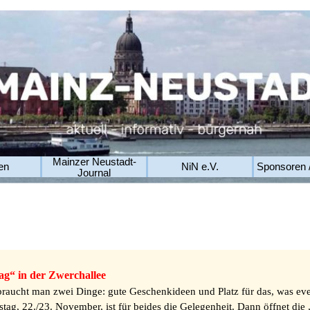
Mainzer Neustadt-
en
NiN e.V.
Sponsoren 
Journal
g“ in der Zwerchallee
 braucht man zwei Dinge: gute Geschenkideen und Platz für das, was eve
ag, 22./23. November, ist für beides die Gelegenheit. Dann öffnet di